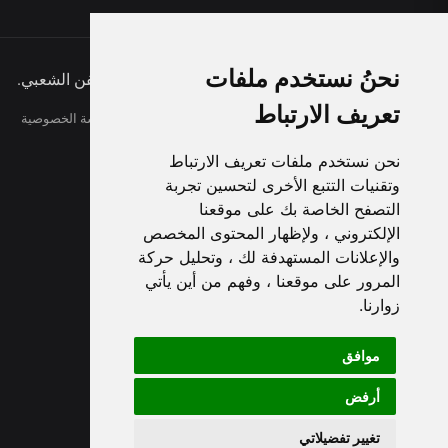
نحنُ نستخدم ملفات
حقوق النشر © 2026 الفنان مزعل فرحان - عملاق الفن الشعبي.
تعريف الارتباط
الاخبار
معلومات عنا
شروط
اتصل
سياسة الخصوصية
faqs
نحن نستخدم ملفات تعريف الارتباط
Arabic
وتقنيات التتبع الأخرى لتحسين تجربة
التصفح الخاصة بك على موقعنا
الإلكتروني ، ولإظهار المحتوى المخصص
والإعلانات المستهدفة لك ، وتحليل حركة
المرور على موقعنا ، وفهم من أين يأتي
زوارنا.
موافق
أرفض
تغيير تفضيلاتي