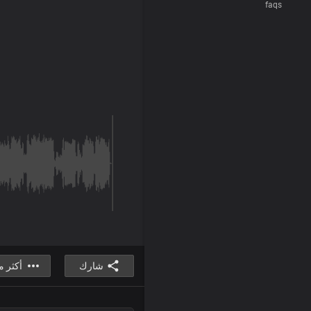
faqs
شارك
أكثر 