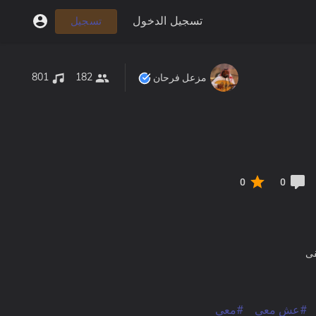
تسجيل الدخول
تسجيل
801
182
مزعل فرحان
0
0
قى
#عش معي
#معي