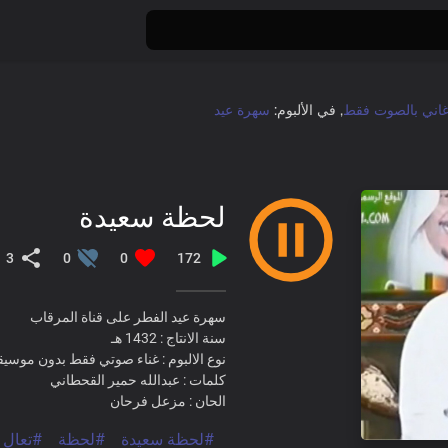
غاني بالصوت فقط
, في الألبوم:
سهرة عيد
لحظة سعيدة
3
0
0
172
سهرة عيد الفطر على قناة المرقاب
سنة الانتاج : 1432 هـ
نوع الالبوم : غناء صوتي فقط بدون موسي
كلمات : عبدالله حمير القحطاني
الحان : مزعل فرحان
#لحظة سعيدة
#لحظة
#تعال