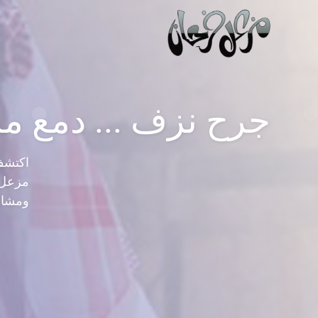
جرح نزف ... دمع 
اكتشف
مزعل 
ومشارك