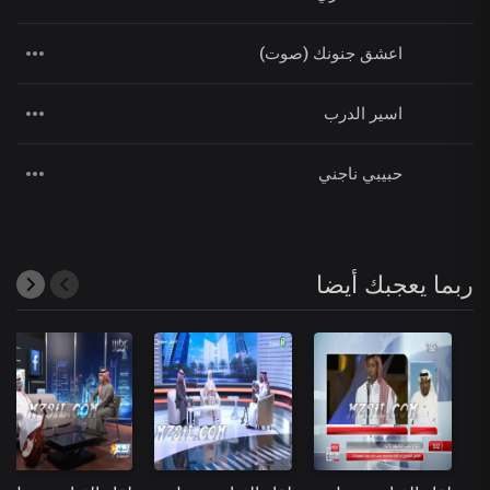
اعشق جنونك (صوت)
اسير الدرب
حبيبي ناجني
ربما يعجبك أيضا