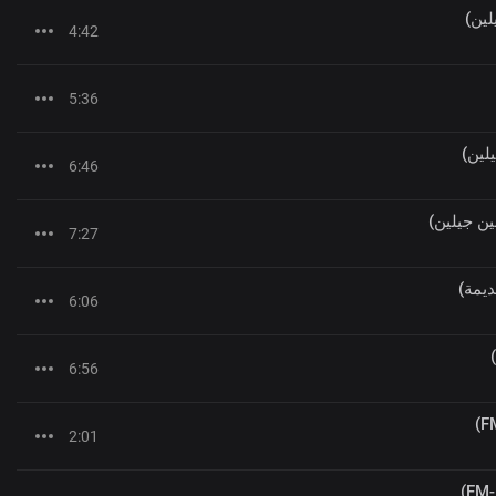
لين)
4:42
5:36
لين)
6:46
ين جيلين)
7:27
ديمة)
6:06
6:56
2:01