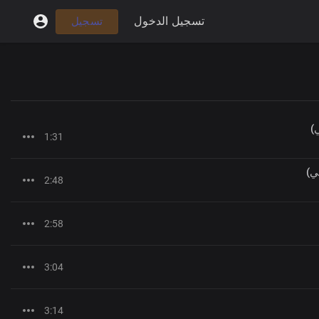
تسجيل الدخول
تسجيل
)
1:31
ي)
2:48
2:58
3:04
3:14