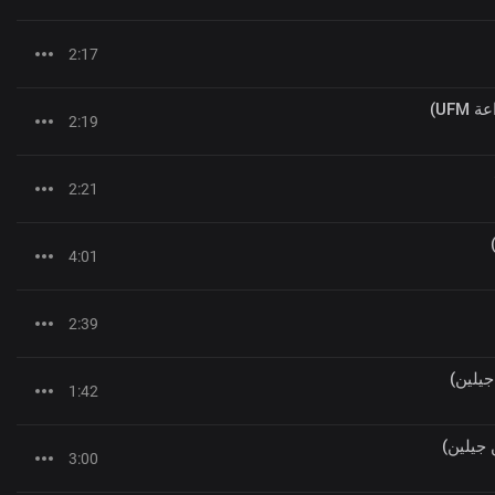
2:17
UF)
2:19
2:21
4:01
2:39
جيلين)
1:42
 جيلين)
3:00