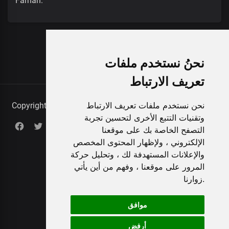
Farhan.
نحنُ نستخدم ملفات
تعريف الارتباط
نحن نستخدم ملفات تعريف الارتباط
Copyright © 2026 الفنان مزعل فرحان - عملاق الفن الشعبي.
وتقنيات التتبع الأخرى لتحسين تجربة
Blogs
About Us
Terms
Contact
Privacy Policy
التصفح الخاصة بك على موقعنا
faqs
الإلكتروني ، ولإظهار المحتوى المخصص
والإعلانات المستهدفة لك ، وتحليل حركة
English
المرور على موقعنا ، وفهم من أين يأتي
زوارنا.
موافق
أرفض