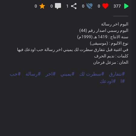
0
0
1
0
0
377
البوم اخر رسالة
البوم رسمي اصدار رقم (44)
سنة الانتاج : 1419 هـ (1999م)
نوع الالبوم : (موسيقى)
في اغنية قبل نتفارق سطرت لك يميني اخر رسالة حب اودعك فيها
كلمات : نديم الحرف
الحان : مزعل فرحان
#نتفارق
#سطرت لك
#يميني
#اخر
#رسالة
#حب
#ا
#اودعك