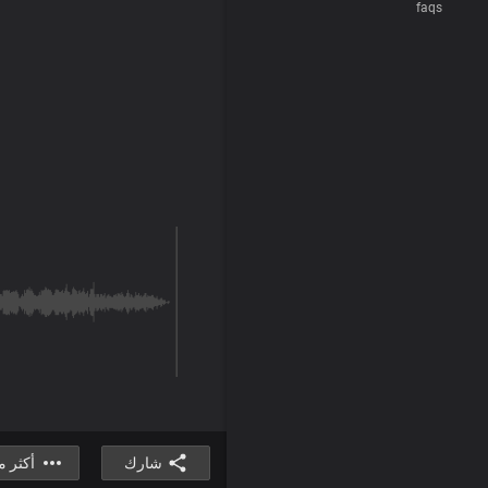
faqs
شارك
أكثر 