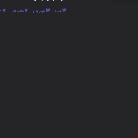
#ليت
#الجروح
#قصاص
#اخ