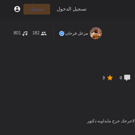
تسجيل الدخول
تسجيل
801
182
مزعل فرحان
3
0
لاجرحك جرح مايداويه دكتور