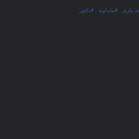
ذ بثاري
#مايداويه
#دكتور