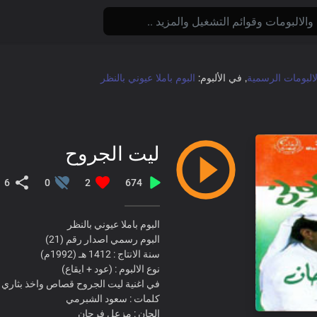
لالبومات الرسمية
, في الألبوم:
البوم باملا عيوني بالنظر
ليت الجروح
6
0
2
674
البوم باملا عيوني بالنظر
البوم رسمي اصدار رقم (21)
سنة الانتاج : 1412 هـ (1992م)
نوع الالبوم : (عود + ايقاع)
في اغنية ليت الجروح قصاص واخذ بثاري 
كلمات : سعود الشبرمي
الحان : مزعل فرحان