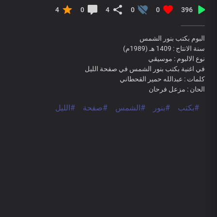
4
0
4
0
0
396
البوم بكتب بنور الشمس
سنة الانتاج : 1409 هـ (1989م)
نوع الالبوم : موسيقي
في اغنية بكتب بنور الشمس في صفحة الليل
كلمات : عبدالله حمير القحطاني
الحان : مزعل فرحان
#بكتب
#بنور
#الشمس
#صفحة
#الليل