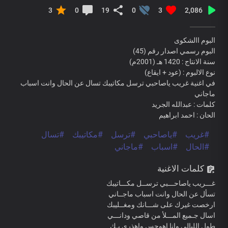
3
0
19
0
3
2,086
البوم االشكوى
البوم رسمي اصدار رقم (45)
سنة الانتاج : 1420 هـ (2001م)
نوع الالبوم : (عود + ايقاع)
في اغنية غريب ياصاحبي ترسل مكاتيبك تسال عن الحال وانت اسباب
ماجاني
كلمات : عبدالله الجريد
الحان : احمد ابراهيم
#غريب
#ياصاحبي
#ترسل
#مكاتيبك
#تسال
#الحال
#اسباب
#ماجاني
كلمات الاغنية
غـــريب ياصاحـــبي ترســل مكـــاتيبك
تسأل عن الحال وانت اسباب ماجــاني
ارخصت غيرك على شـــانك ومغــليبك
اسال جـميع المـــلأ من قاصي ودانـــي
طول الليالي وانا اهوجس واهذري بـك