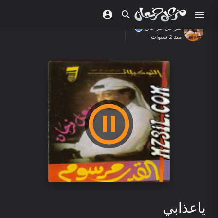
مزعل فرحان
منذ 2 سنوات
ياعذابي