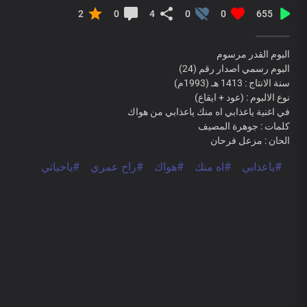
2
0
4
0
0
655
البوم القدر مرسوم
البوم رسمي اصدار رقم (24)
سنة الانتاج : 1413 هـ (1993م)
نوع الالبوم : (عود + ايقاع)
في اغنية ياعذابي اه منك ياعذابي من هواك
كلمات : جوهرة المصيف
الحان : مزعل فرحان
#ياعذابي
#اه منك
#هواك
#راح عمري
#ياحياتي